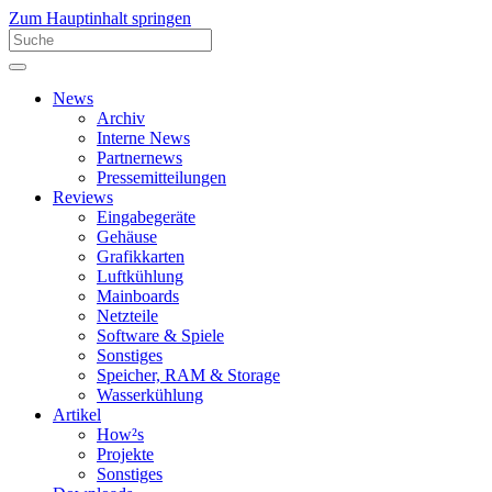
Zum Hauptinhalt springen
News
Archiv
Interne News
Partnernews
Pressemitteilungen
Reviews
Eingabegeräte
Gehäuse
Grafikkarten
Luftkühlung
Mainboards
Netzteile
Software & Spiele
Sonstiges
Speicher, RAM & Storage
Wasserkühlung
Artikel
How²s
Projekte
Sonstiges