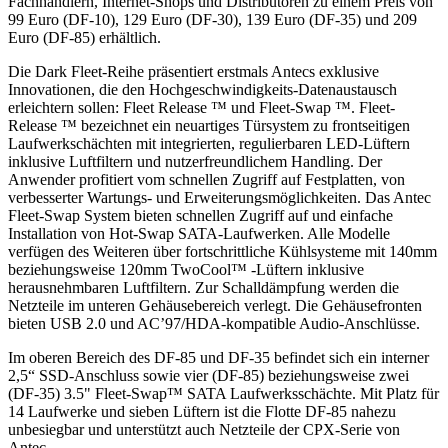
Fachhändlern, Internet-Shops und Distributoren zu einem Preis von
99 Euro (DF-10), 129 Euro (DF-30), 139 Euro (DF-35) und 209
Euro (DF-85) erhältlich.
Die Dark Fleet-Reihe präsentiert erstmals Antecs exklusive
Innovationen, die den Hochgeschwindigkeits-Datenaustausch
erleichtern sollen: Fleet Release ™ und Fleet-Swap ™. Fleet-
Release ™ bezeichnet ein neuartiges Türsystem zu frontseitigen
Laufwerkschächten mit integrierten, regulierbaren LED-Lüftern
inklusive Luftfiltern und nutzerfreundlichem Handling. Der
Anwender profitiert vom schnellen Zugriff auf Festplatten, von
verbesserter Wartungs- und Erweiterungsmöglichkeiten. Das Antec
Fleet-Swap System bieten schnellen Zugriff auf und einfache
Installation von Hot-Swap SATA-Laufwerken. Alle Modelle
verfügen des Weiteren über fortschrittliche Kühlsysteme mit 140mm
beziehungsweise 120mm TwoCool™ -Lüftern inklusive
herausnehmbaren Luftfiltern. Zur Schalldämpfung werden die
Netzteile im unteren Gehäusebereich verlegt. Die Gehäusefronten
bieten USB 2.0 und AC’97/HDA-kompatible Audio-Anschlüsse.
Im oberen Bereich des DF-85 und DF-35 befindet sich ein interner
2,5“ SSD-Anschluss sowie vier (DF-85) beziehungsweise zwei
(DF-35) 3.5" Fleet-Swap™ SATA Laufwerksschächte. Mit Platz für
14 Laufwerke und sieben Lüftern ist die Flotte DF-85 nahezu
unbesiegbar und unterstützt auch Netzteile der CPX-Serie von
Antec.