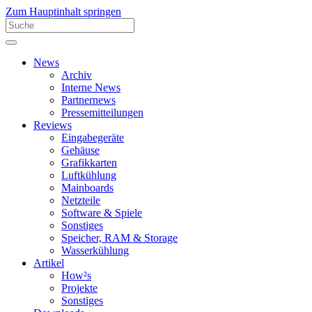
Zum Hauptinhalt springen
News
Archiv
Interne News
Partnernews
Pressemitteilungen
Reviews
Eingabegeräte
Gehäuse
Grafikkarten
Luftkühlung
Mainboards
Netzteile
Software & Spiele
Sonstiges
Speicher, RAM & Storage
Wasserkühlung
Artikel
How²s
Projekte
Sonstiges