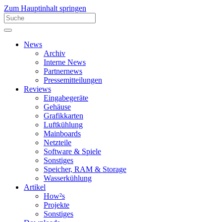
Zum Hauptinhalt springen
News
Archiv
Interne News
Partnernews
Pressemitteilungen
Reviews
Eingabegeräte
Gehäuse
Grafikkarten
Luftkühlung
Mainboards
Netzteile
Software & Spiele
Sonstiges
Speicher, RAM & Storage
Wasserkühlung
Artikel
How²s
Projekte
Sonstiges