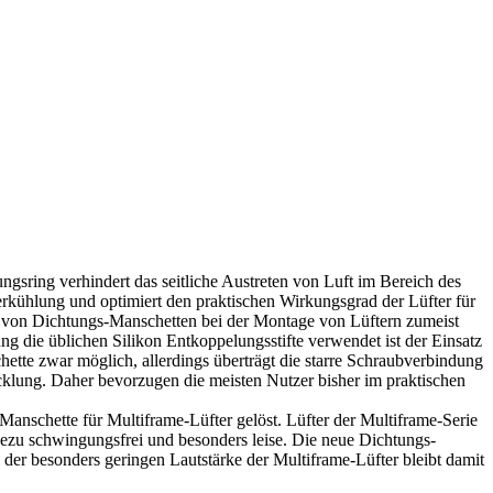
ungsring verhindert das seitliche Austreten von Luft im Bereich des
erkühlung und optimiert den praktischen Wirkungsgrad der Lüfter für
atz von Dichtungs-Manschetten bei der Montage von Lüftern zumeist
 die üblichen Silikon Entkoppelungsstifte verwendet ist der Einsatz
tte zwar möglich, allerdings überträgt die starre Schraubverbindung
cklung. Daher bevorzugen die meisten Nutzer bisher im praktischen
anschette für Multiframe-Lüfter gelöst. Lüfter der Multiframe-Serie
hezu schwingungsfrei und besonders leise. Die neue Dichtungs-
l der besonders geringen Lautstärke der Multiframe-Lüfter bleibt damit