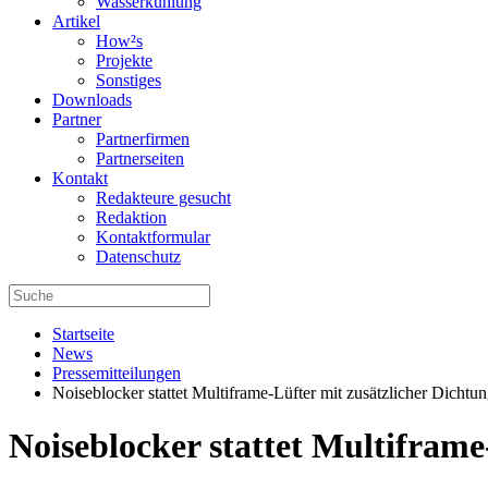
Wasserkühlung
Artikel
How²s
Projekte
Sonstiges
Downloads
Partner
Partnerfirmen
Partnerseiten
Kontakt
Redakteure gesucht
Redaktion
Kontaktformular
Datenschutz
Startseite
News
Pressemitteilungen
Noiseblocker stattet Multiframe-Lüfter mit zusätzlicher Dichtu
Noiseblocker stattet Multiframe