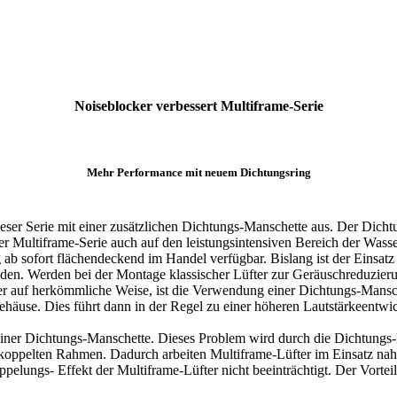
Noiseblocker verbessert Multiframe-Serie
Mehr Performance mit neuem Dichtungsring
dieser Serie mit einer zusätzlichen Dichtungs-Manschette aus. Der Dicht
er Multiframe-Serie auch auf den leistungsintensiven Bereich der Wass
ng ab sofort flächendeckend im Handel verfügbar. Bislang ist der Eins
n. Werden bei der Montage klassischer Lüfter zur Geräuschreduzierung
r auf herkömmliche Weise, ist die Verwendung einer Dichtungs-Mansche
häuse. Dies führt dann in der Regel zu einer höheren Lautstärkeentwi
 einer Dichtungs-Manschette. Dieses Problem wird durch die Dichtungs-M
ntkoppelten Rahmen. Dadurch arbeiten Multiframe-Lüfter im Einsatz na
oppelungs- Effekt der Multiframe-Lüfter nicht beeinträchtigt. Der Vortei