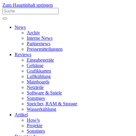
Zum Hauptinhalt springen
News
Archiv
Interne News
Partnernews
Pressemitteilungen
Reviews
Eingabegeräte
Gehäuse
Grafikkarten
Luftkühlung
Mainboards
Netzteile
Software & Spiele
Sonstiges
Speicher, RAM & Storage
Wasserkühlung
Artikel
How²s
Projekte
Sonstiges