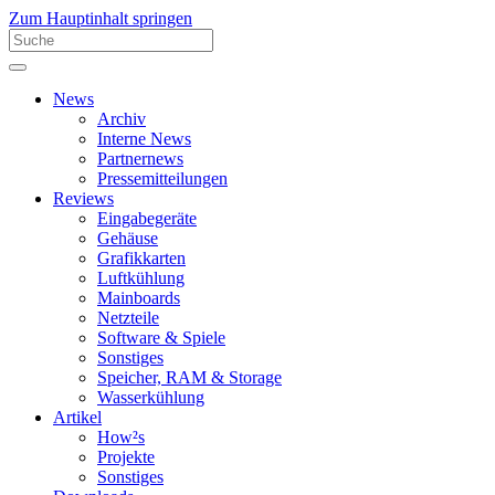
Zum Hauptinhalt springen
News
Archiv
Interne News
Partnernews
Pressemitteilungen
Reviews
Eingabegeräte
Gehäuse
Grafikkarten
Luftkühlung
Mainboards
Netzteile
Software & Spiele
Sonstiges
Speicher, RAM & Storage
Wasserkühlung
Artikel
How²s
Projekte
Sonstiges