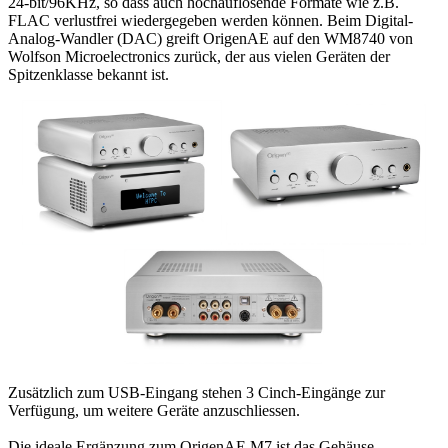
24-bit/96KHz, so dass auch hochauflösende Formate wie z.B.
FLAC verlustfrei wiedergegeben werden können. Beim Digital-
Analog-Wandler (DAC) greift OrigenAE auf den WM8740 von
Wolfson Microelectronics zurück, der aus vielen Geräten der
Spitzenklasse bekannt ist.
Zusätzlich zum USB-Eingang stehen 3 Cinch-Eingänge zur
Verfügung, um weitere Geräte anzuschliessen.
Die ideale Ergänzung zum OrigenAE M7 ist das Gehäuse