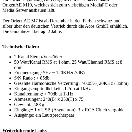
OrigenAE M10, welches sich zum vielseitigen MediaPC oder
Media-Server ausbauen läßt.
Der OrigenAE M7 ist ab Dezember in den Farben schwarz und
silber über den deutschen Vertrieb durch die Acos GmbH erhältlich.
Die Garantiezeit beträgt 2 Jahre.
Technische Daten:
2 Kanal Stereo-Verstärker
50 Watt/Kanal RMS at 4 ohm, 25 Watt/Channel RMS at 8
ohm
Frequenzgang: 5Hz ~ 120KHz(-3dB)
S/N Ratio : > 85db
Gesamte Harmonische Verzerrung : >0.05%( 20KHz / 8ohm)
Eingangsempfindlichkeit: -1.7db at 1kHz
Kanaltrennung: > 70db at 1kHz
Abmessungen: 240(B) x 250(T) x 75
Gewicht: 2.8Kg
Eingänge: 1 x USB (Asynchron), 3 x RCA Cinch vergoldet
Ausgänge: ein Lautsprecherpaar
Weiterführende Links