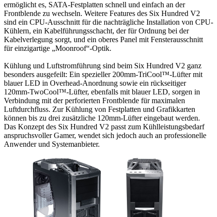
ermöglicht es, SATA-Festplatten schnell und einfach an der
Frontblende zu wechseln. Weitere Features des Six Hundred V2
sind ein CPU-Ausschnitt für die nachträgliche Installation von CPU-
Kühlern, ein Kabelführungsschacht, der für Ordnung bei der
Kabelverlegung sorgt, und ein oberes Panel mit Fensterausschnitt
für einzigartige „Moonroof“-Optik.
Kühlung und Luftstromführung sind beim Six Hundred V2 ganz
besonders ausgefeilt: Ein spezieller 200mm-TriCool™-Lüfter mit
blauer LED in Overhead-Anordnung sowie ein rückseitiger
120mm-TwoCool™-Lüfter, ebenfalls mit blauer LED, sorgen in
Verbindung mit der perforierten Frontblende für maximalen
Luftdurchfluss. Zur Kühlung von Festplatten und Grafikkarten
können bis zu drei zusätzliche 120mm-Lüfter eingebaut werden.
Das Konzept des Six Hundred V2 passt zum Kühlleistungsbedarf
anspruchsvoller Gamer, wendet sich jedoch auch an professionelle
Anwender und Systemanbieter.