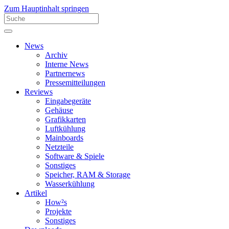
Zum Hauptinhalt springen
News
Archiv
Interne News
Partnernews
Pressemitteilungen
Reviews
Eingabegeräte
Gehäuse
Grafikkarten
Luftkühlung
Mainboards
Netzteile
Software & Spiele
Sonstiges
Speicher, RAM & Storage
Wasserkühlung
Artikel
How²s
Projekte
Sonstiges