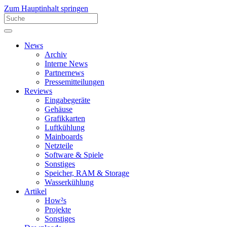
Zum Hauptinhalt springen
News
Archiv
Interne News
Partnernews
Pressemitteilungen
Reviews
Eingabegeräte
Gehäuse
Grafikkarten
Luftkühlung
Mainboards
Netzteile
Software & Spiele
Sonstiges
Speicher, RAM & Storage
Wasserkühlung
Artikel
How²s
Projekte
Sonstiges