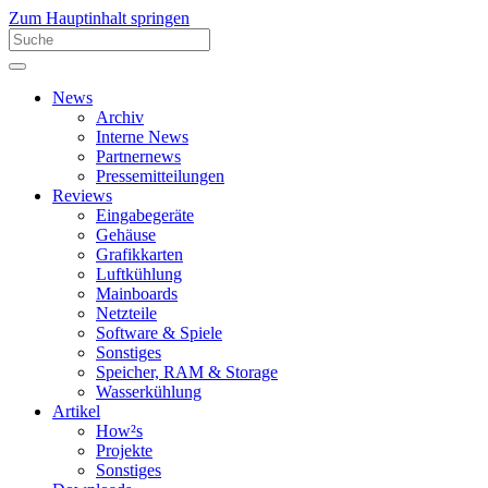
Zum Hauptinhalt springen
News
Archiv
Interne News
Partnernews
Pressemitteilungen
Reviews
Eingabegeräte
Gehäuse
Grafikkarten
Luftkühlung
Mainboards
Netzteile
Software & Spiele
Sonstiges
Speicher, RAM & Storage
Wasserkühlung
Artikel
How²s
Projekte
Sonstiges