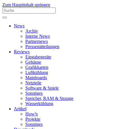
Zum Hauptinhalt springen
News
Archiv
Interne News
Partnernews
Pressemitteilungen
Reviews
Eingabegeräte
Gehäuse
Grafikkarten
Luftkühlung
Mainboards
Netzteile
Software & Spiele
Sonstiges
Speicher, RAM & Storage
Wasserkühlung
Artikel
How²s
Projekte
Sonstiges