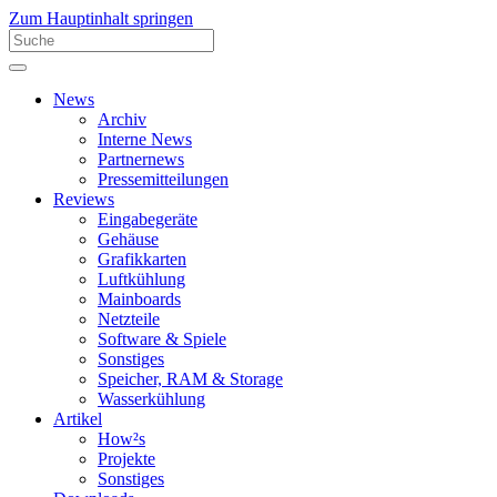
Zum Hauptinhalt springen
News
Archiv
Interne News
Partnernews
Pressemitteilungen
Reviews
Eingabegeräte
Gehäuse
Grafikkarten
Luftkühlung
Mainboards
Netzteile
Software & Spiele
Sonstiges
Speicher, RAM & Storage
Wasserkühlung
Artikel
How²s
Projekte
Sonstiges