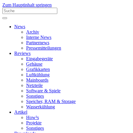
Zum Hauptinhalt springen
News
Archiv
Interne News
Partnernews
Pressemitteilungen
Reviews
Eingabegeräte
Gehäuse
Grafikkarten
Luftkühlung
Mainboards
Netzteile
Software & Spiele
Sonstiges
Speicher, RAM & Storage
Wasserkühlung
Artikel
How²s
Projekte
Sonstiges