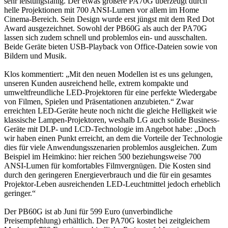
sehr leistungsfähig. Der etwas größere PA70G überzeugt durch
helle Projektionen mit 700 ANSI-Lumen vor allem im Home
Cinema-Bereich. Sein Design wurde erst jüngst mit dem Red Dot
Award ausgezeichnet. Sowohl der PB60G als auch der PA70G
lassen sich zudem schnell und problemlos ein- und ausschalten.
Beide Geräte bieten USB-Playback von Office-Dateien sowie von
Bildern und Musik.
Klos kommentiert: „Mit den neuen Modellen ist es uns gelungen,
unseren Kunden ausreichend helle, extrem kompakte und
umweltfreundliche LED-Projektoren für eine perfekte Wiedergabe
von Filmen, Spielen und Präsentationen anzubieten.“ Zwar
erreichten LED-Geräte heute noch nicht die gleiche Helligkeit wie
klassische Lampen-Projektoren, weshalb LG auch solide Business-
Geräte mit DLP- und LCD-Technologie im Angebot habe: „Doch
wir haben einen Punkt erreicht, an dem die Vorteile der Technologie
dies für viele Anwendungsszenarien problemlos ausgleichen. Zum
Beispiel im Heimkino: hier reichen 500 beziehungsweise 700
ANSI-Lumen für komfortables Filmvergnügen. Die Kosten sind
durch den geringeren Energieverbrauch und die für ein gesamtes
Projektor-Leben ausreichenden LED-Leuchtmittel jedoch erheblich
geringer.“
Der PB60G ist ab Juni für 599 Euro (unverbindliche
Preisempfehlung) erhältlich. Der PA70G kostet bei zeitgleichem