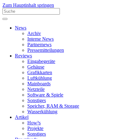
Zum Hauptinhalt springen
News
Archiv
Interne News
Partnernews
Pressemitteilungen
Reviews
Eingabegeräte
Gehäuse
Grafikkarten
Luftkühlung
Mainboards
Netzteile
Software & Spiele
Sonstiges
Speicher, RAM & Storage
Wasserkühlung
Artikel
How²s
Projekte
Sonstiges