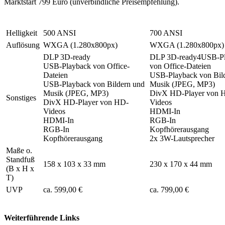
Marktstart 799 Euro (unverbindliche Preisempfehlung).
PB60G
PA70G
Helligkeit
500 ANSI
700 ANSI
Auflösung
WXGA (1.280x800px)
WXGA (1.280x800px)
DLP 3D-ready
DLP 3D-ready4USB-Pl
USB-Playback von Office-
von Office-Dateien
Dateien
USB-Playback von Bil
USB-Playback von Bildern und
Musik (JPEG, MP3)
Musik (JPEG, MP3)
DivX HD-Player von 
Sonstiges
DivX HD-Player von HD-
Videos
Videos
HDMI-In
HDMI-In
RGB-In
RGB-In
Kopfhörerausgang
Kopfhörerausgang
2x 3W-Lautsprecher
Maße o.
Standfuß
158 x 103 x 33 mm
230 x 170 x 44 mm
(B x H x
T)
UVP
ca. 599,00 €
ca. 799,00 €
Weiterführende Links