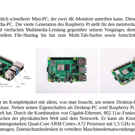
deutlich schnellerer Mini-PC, der zwei 4K-Monitore antreiben kann. Di
edia-PC. Die vierte Generation des Raspberry Pi stellt für den meistve
nd vierfachen Multimedia-Leistung gegenüber seinem Vorgänger, dem 
ellem File-Sharing bis hin zum Multi-Tab-Surfen sowie fortschri
oder im Komplettpaket mit allem, was man braucht, um seinen Desktop
häuse. Neben seinen Eigenschaften als Desktop-PC wird Raspberry Pi 
elt hat. Durch die Kombination von Gigabit-Ethernet, 802.11ac-Funkne
zwischen der physikalischen Welt und dem Netzwerk. Er kann als Kno
istungsstarken Quad-Core ARM Cortex-A72 Prozessor mit 1,5 GHz ist e
utragen, Datenschutzbedenken in verteilten Maschinenlernanwendunge