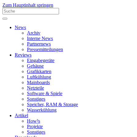
Zum Hauptinhalt springen
News
Archiv
Interne News
Partnernews
Pressemitteilungen
Reviews
Eingabegeräte
Gehäuse
Grafikkarten
Luftkühlung
Mainboards
Netzteile
Software & Spiele
Sonstiges
Speicher, RAM & Storage
Wasserkühlung
Artikel
How²s
Projekte
Sonstiges