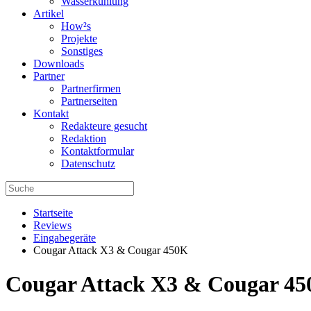
Wasserkühlung
Artikel
How²s
Projekte
Sonstiges
Downloads
Partner
Partnerfirmen
Partnerseiten
Kontakt
Redakteure gesucht
Redaktion
Kontaktformular
Datenschutz
Startseite
Reviews
Eingabegeräte
Cougar Attack X3 & Cougar 450K
Cougar Attack X3 & Cougar 450