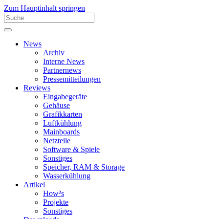
Zum Hauptinhalt springen
News
Archiv
Interne News
Partnernews
Pressemitteilungen
Reviews
Eingabegeräte
Gehäuse
Grafikkarten
Luftkühlung
Mainboards
Netzteile
Software & Spiele
Sonstiges
Speicher, RAM & Storage
Wasserkühlung
Artikel
How²s
Projekte
Sonstiges