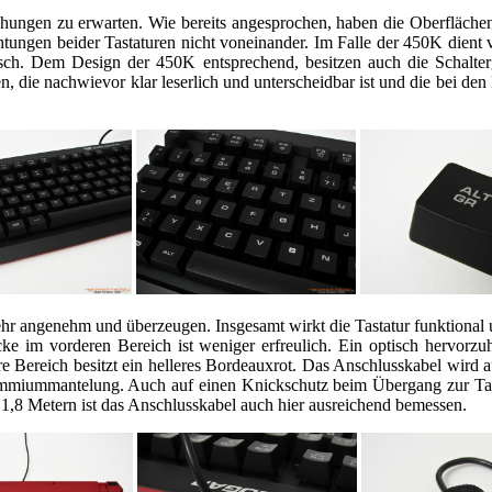
hungen zu erwarten. Wie bereits angesprochen, haben die Oberflächen
htungen beider Tastaturen nicht voneinander. Im Falle der 450K dient 
tisch. Dem Design der 450K entsprechend, besitzen auch die Schalte
en, die nachwievor klar leserlich und unterscheidbar ist und die bei de
r angenehm und überzeugen. Insgesamt wirkt die Tastatur funktional un
cke im vorderen Bereich ist weniger erfreulich. Ein optisch hervorzu
e Bereich besitzt ein helleres Bordeauxrot. Das Anschlusskabel wird au
miummantelung. Auch auf einen Knickschutz beim Übergang zur Tastat
,8 Metern ist das Anschlusskabel auch hier ausreichend bemessen.