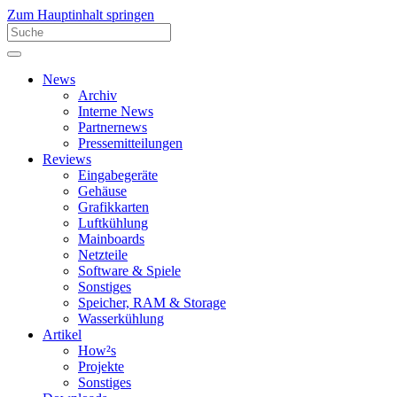
Zum Hauptinhalt springen
News
Archiv
Interne News
Partnernews
Pressemitteilungen
Reviews
Eingabegeräte
Gehäuse
Grafikkarten
Luftkühlung
Mainboards
Netzteile
Software & Spiele
Sonstiges
Speicher, RAM & Storage
Wasserkühlung
Artikel
How²s
Projekte
Sonstiges