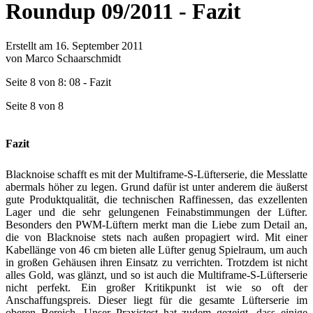
Roundup 09/2011 - Fazit
Erstellt am 16. September 2011
von Marco Schaarschmidt
Seite 8 von 8: 08 - Fazit
Seite 8 von 8
Fazit
Blacknoise schafft es mit der Multiframe-S-Lüfterserie, die Messlatte
abermals höher zu legen. Grund dafür ist unter anderem die äußerst
gute Produktqualität, die technischen Raffinessen, das exzellenten
Lager und die sehr gelungenen Feinabstimmungen der Lüfter.
Besonders den PWM-Lüftern merkt man die Liebe zum Detail an,
die von Blacknoise stets nach außen propagiert wird. Mit einer
Kabellänge von 46 cm bieten alle Lüfter genug Spielraum, um auch
in großen Gehäusen ihren Einsatz zu verrichten. Trotzdem ist nicht
alles Gold, was glänzt, und so ist auch die Multiframe-S-Lüfterserie
nicht perfekt. Ein großer Kritikpunkt ist wie so oft der
Anschaffungspreis. Dieser liegt für die gesamte Lüfterserie im
oberen Bereich. Unser Praxistest hat zudem gezeigt, dass einige