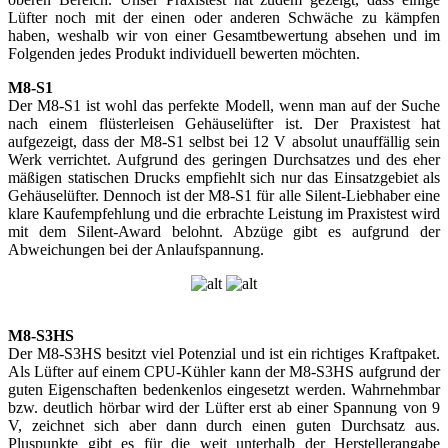
Lüfter noch mit der einen oder anderen Schwäche zu kämpfen
haben, weshalb wir von einer Gesamtbewertung absehen und im
Folgenden jedes Produkt individuell bewerten möchten.
M8-S1
Der M8-S1 ist wohl das perfekte Modell, wenn man auf der Suche
nach einem flüsterleisen Gehäuselüfter ist. Der Praxistest hat
aufgezeigt, dass der M8-S1 selbst bei 12 V absolut unauffällig sein
Werk verrichtet. Aufgrund des geringen Durchsatzes und des eher
mäßigen statischen Drucks empfiehlt sich nur das Einsatzgebiet als
Gehäuselüfter. Dennoch ist der M8-S1 für alle Silent-Liebhaber eine
klare Kaufempfehlung und die erbrachte Leistung im Praxistest wird
mit dem Silent-Award belohnt. Abzüge gibt es aufgrund der
Abweichungen bei der Anlaufspannung.
M8-S3HS
Der M8-S3HS besitzt viel Potenzial und ist ein richtiges Kraftpaket.
Als Lüfter auf einem CPU-Kühler kann der M8-S3HS aufgrund der
guten Eigenschaften bedenkenlos eingesetzt werden. Wahrnehmbar
bzw. deutlich hörbar wird der Lüfter erst ab einer Spannung von 9
V, zeichnet sich aber dann durch einen guten Durchsatz aus.
Pluspunkte gibt es für die weit unterhalb der Herstellerangabe