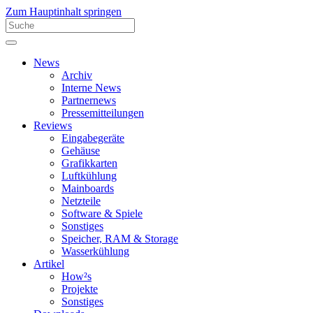
Zum Hauptinhalt springen
News
Archiv
Interne News
Partnernews
Pressemitteilungen
Reviews
Eingabegeräte
Gehäuse
Grafikkarten
Luftkühlung
Mainboards
Netzteile
Software & Spiele
Sonstiges
Speicher, RAM & Storage
Wasserkühlung
Artikel
How²s
Projekte
Sonstiges