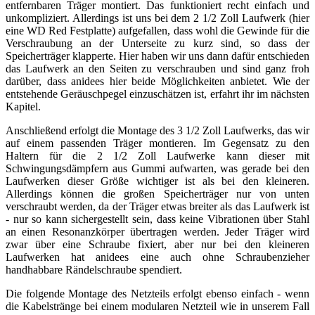
entfernbaren Träger montiert. Das funktioniert recht einfach und
unkompliziert. Allerdings ist uns bei dem 2 1/2 Zoll Laufwerk (hier
eine WD Red Festplatte) aufgefallen, dass wohl die Gewinde für die
Verschraubung an der Unterseite zu kurz sind, so dass der
Speicherträger klapperte. Hier haben wir uns dann dafür entschieden
das Laufwerk an den Seiten zu verschrauben und sind ganz froh
darüber, dass anidees hier beide Möglichkeiten anbietet. Wie der
entstehende Geräuschpegel einzuschätzen ist, erfahrt ihr im nächsten
Kapitel.
Anschließend erfolgt die Montage des 3 1/2 Zoll Laufwerks, das wir
auf einem passenden Träger montieren. Im Gegensatz zu den
Haltern für die 2 1/2 Zoll Laufwerke kann dieser mit
Schwingungsdämpfern aus Gummi aufwarten, was gerade bei den
Laufwerken dieser Größe wichtiger ist als bei den kleineren.
Allerdings können die großen Speicherträger nur von unten
verschraubt werden, da der Träger etwas breiter als das Laufwerk ist
- nur so kann sichergestellt sein, dass keine Vibrationen über Stahl
an einen Resonanzkörper übertragen werden. Jeder Träger wird
zwar über eine Schraube fixiert, aber nur bei den kleineren
Laufwerken hat anidees eine auch ohne Schraubenzieher
handhabbare Rändelschraube spendiert.
Die folgende Montage des Netzteils erfolgt ebenso einfach - wenn
die Kabelstränge bei einem modularen Netzteil wie in unserem Fall