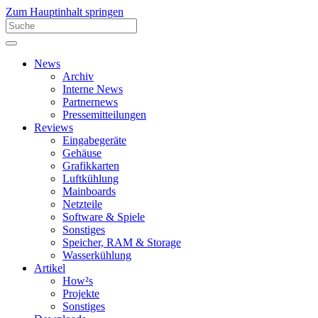
Zum Hauptinhalt springen
News
Archiv
Interne News
Partnernews
Pressemitteilungen
Reviews
Eingabegeräte
Gehäuse
Grafikkarten
Luftkühlung
Mainboards
Netzteile
Software & Spiele
Sonstiges
Speicher, RAM & Storage
Wasserkühlung
Artikel
How²s
Projekte
Sonstiges