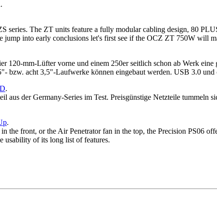
.
series. The ZT units feature a fully modular cabling design, 80 PLUS 
e jump into early conclusions let's first see if the OCZ ZT 750W will m
r 120-mm-Lüfter vorne und einem 250er seitlich schon ab Werk eine gu
5,25"- bzw. acht 3,5"-Laufwerke können eingebaut werden. USB 3.0 und 
3D
.
l aus der Germany-Series im Test. Preisgünstige Netzteile tummeln sic
Up
.
in the front, or the Air Penetrator fan in the top, the Precision PS06 
usability of its long list of features.