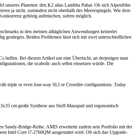
fel unseres Planeten: den K2 alias Lambha Pahar. Ob sich Alpenföhn
tieren ja nicht, zumindest nicht oberhalb des Meerespiegels. Wie dem
Konkurrenz gehörig aufmischen, sofern möglich.
nchmarks in den meisten alltäglichen Anwendungen keinerlei
gestiegen. Beiden Problemen lässt sich mit zwei unterschiedlichen
helfen. Bei diesem Artikel um eine Überischt, an derjenigen man
figurationen, die ocaholic auch selbst einsetzen würde. Die
h triple or even four-way SLI or Crossfire configurations. Today
 43x35 cm große Synthese aus Stoff-Mauspad und ergonomisch
len Sandy-Bridge-Reihe. AMD erweiterte zudem sein Portfolio mit der
m Intel Core i7-2760QM ausgestattet wird. Ob sich das Upgrade-