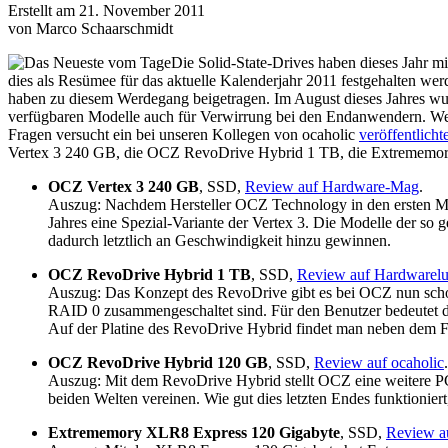
Erstellt am 21. November 2011
von Marco Schaarschmidt
Die Solid-State-Drives haben dieses Jahr m
dies als Resümee für das aktuelle Kalenderjahr 2011 festgehalten werd
haben zu diesem Werdegang beigetragen. Im August dieses Jahres wu
verfügbaren Modelle auch für Verwirrung bei den Endanwendern. Welch
Fragen versucht ein bei unseren Kollegen von ocaholic
veröffentlicht
Vertex 3 240 GB, die OCZ RevoDrive Hybrid 1 TB, die Extrememor
OCZ Vertex 3 240 GB
, SSD,
Review auf Hardware-Mag
.
Auszug: Nachdem Hersteller OCZ Technology in den ersten Mona
Jahres eine Spezial-Variante der Vertex 3. Die Modelle der s
dadurch letztlich an Geschwindigkeit hinzu gewinnen.
OCZ RevoDrive Hybrid 1 TB
, SSD,
Review auf Hardwarel
Auszug: Das Konzept des RevoDrive gibt es bei OCZ nun schon 
RAID 0 zusammengeschaltet sind. Für den Benutzer bedeutet d
Auf der Platine des RevoDrive Hybrid findet man neben dem Fl
OCZ RevoDrive Hybrid 120 GB
, SSD,
Review auf ocaholic
.
Auszug: Mit dem RevoDrive Hybrid stellt OCZ eine weitere PCI-
beiden Welten vereinen. Wie gut dies letzten Endes funktionier
Extrememory XLR8 Express 120 Gigabyte
, SSD,
Review au