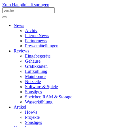
Zum Hauptinhalt springen
News
Archiv
Interne News
Partnernews
Pressemitteilungen
Reviews
Eingabegeräte
Gehäuse
Grafikkarten
Luftkühlung
Mainboards
Netzteile
Software & Spiele
Sonstiges
Speicher, RAM & Storage
Wasserkühlung
Artikel
How²s
Projekte
Sonstiges