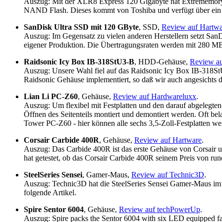
Auszug: Mit der XLR8 Express 120 Gigabyte hat Extrememory e
NAND Flash. Dieses kommt von Toshiba und verfügt über ein 
SanDisk Ultra SSD mit 120 GByte
, SSD,
Review auf Hartwa
Auszug: Im Gegensatz zu vielen anderen Herstellern setzt San
eigener Produktion. Die Übertragungsraten werden mit 280 MB
Raidsonic Icy Box IB-318StU3-B
, HDD-Gehäuse,
Review au
Auszug: Unsere Wahl fiel auf das Raidsonic Icy Box IB-318StU3
Raidsonic Gehäuse implementiert, so daß wir auch angesichts 
Lian Li PC-Z60
, Gehäuse,
Review auf Hardwareluxx
.
Auszug: Um flexibel mit Festplatten und den darauf abgelegt
Öffnen des Seitenteils montiert und demontiert werden. Oft b
Tower PC-Z60 - hier können alle sechs 3,5-Zoll-Festplatten 
Corsair Carbide 400R
, Gehäuse,
Review auf Hartware
.
Auszug: Das Carbide 400R ist das erste Gehäuse von Corsair un
hat getestet, ob das Corsair Carbide 400R seinem Preis von r
SteelSeries Sensei
, Gamer-Maus,
Review auf Technic3D
.
Auszug: Technic3D hat die SteelSeries Sensei Gamer-Maus im T
folgende Artikel.
Spire Sentor 6004
, Gehäuse,
Review auf techPowerUp
.
Auszug: Spire packs the Sentor 6004 with six LED equipped fans a