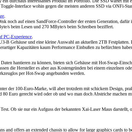
in durchaus interessantes Produkt im Portfolio. Die SSD wartet mit 
Toggle-Interface wohin gegen die meisten anderen SSD via ONFi-Sta
re
.
Disk noch auf einen SandForce-Controller der ersten Generation, dafü
yte/s beim Lesen und 270 MByte/s beim Schreiben beziffert.
f PC-Experience
.
-B Gehäuse und eine kleine Auswahl an aktuellen 2TB Festplatten. Die
derartiger Kapazitäten kaum Performance Einbußen zu befürchten habe
en Daten hantieren zu können, bieten sich Gehäuse mit Hot-Swap-Ein
elassen die Hersteller es aber aus Kostengründen bei einem einzelnen 
werkzeuglos per Hot-Swap angebunden werden.
ter der 100-Euro-Marke, will aber trotzdem mit schickem Design, prak
und 80 Euro gerecht wird oder ob und wo man doch Abstriche machen m
est. Ob sie nur ein Aufguss der bekannten Xai-Laser Maus darstellt, o
nd offers an extended chassis to allow for large graphics cards to be i