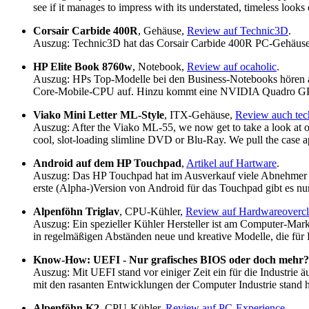
see if it manages to impress with its understated, timeless looks 
Corsair Carbide 400R
, Gehäuse,
Review auf Technic3D
.
Auszug: Technic3D hat das Corsair Carbide 400R PC-Gehäuse i
HP Elite Book 8760w
, Notebook,
Review auf ocaholic
.
Auszug: HPs Top-Modelle bei den Business-Notebooks hören au
Core-Mobile-CPU auf. Hinzu kommt eine NVIDIA Quadro GPU, d
Viako Mini Letter ML-Style
, ITX-Gehäuse,
Review auch te
Auszug: After the Viako ML-55, we now get to take a look at one
cool, slot-loading slimline DVD or Blu-Ray. We pull the case apa
Android auf dem HP Touchpad
,
Artikel auf Hartware
.
Auszug: Das HP Touchpad hat im Ausverkauf viele Abnehmer gef
erste (Alpha-)Version von Android für das Touchpad gibt es nu
Alpenföhn Triglav
, CPU-Kühler,
Review auf Hardwareoverc
Auszug: Ein spezieller Kühler Hersteller ist am Computer-Mark
in regelmäßigen Abständen neue und kreative Modelle, die für F
Know-How: UEFI - Nur grafisches BIOS oder doch mehr?
Auszug: Mit UEFI stand vor einiger Zeit ein für die Industrie ä
mit den rasanten Entwicklungen der Computer Industrie stand hä
Alpenföhn K2
, CPU-Kühler,
Review auf PC-Experience
.