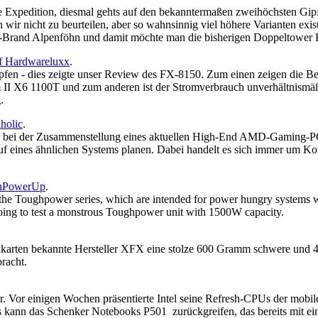
ne Expedition, diesmal gehts auf den bekanntermaßen zweihöchsten Gip
wir nicht zu beurteilen, aber so wahnsinnig viel höhere Varianten exis
L-Brand Alpenföhn und damit möchte man die bisherigen Doppeltower 
uf Hardwareluxx
.
en - dies zeigte unser Review des FX-8150. Zum einen zeigen die Be
 X6 1100T und zum anderen ist der Stromverbrauch unverhältnismäßig 
.
aholic
.
 bei der Zusammenstellung eines aktuellen High-End AMD-Gaming-PCs 
auf eines ähnlichen Systems planen. Dabei handelt es sich immer um Kon
chPowerUp
.
he Toughpower series, which are intended for power hungry systems wit
going to test a monstrous Toughpower unit with 1500W capacity.
kkarten bekannte Hersteller XFX eine stolze 600 Gramm schwere und
racht.
. Vor einigen Wochen präsentierte Intel seine Refresh-CPUs der mobi
nn das Schenker Notebooks P501 zurückgreifen, das bereits mit eine