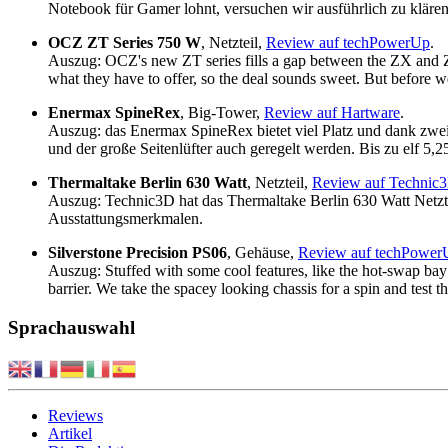
Notebook für Gamer lohnt, versuchen wir ausführlich zu klären
OCZ ZT Series 750 W
, Netzteil,
Review auf techPowerUp
.
Auszug: OCZ's new ZT series fills a gap between the ZX and ZS 
what they have to offer, so the deal sounds sweet. But before w
Enermax SpineRex
, Big-Tower,
Review auf Hartware
.
Auszug: das Enermax SpineRex bietet viel Platz und dank zweie
und der große Seitenlüfter auch geregelt werden. Bis zu elf 
Thermaltake Berlin 630 Watt
, Netzteil,
Review auf Technic
Auszug: Technic3D hat das Thermaltake Berlin 630 Watt Netztei
Ausstattungsmerkmalen.
Silverstone Precision PS06
, Gehäuse,
Review auf techPower
Auszug: Stuffed with some cool features, like the hot-swap bay 
barrier. We take the spacey looking chassis for a spin and test the 
Sprachauswahl
Reviews
Artikel