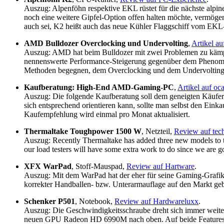
Auszug: Alpenföhn respektive EKL rüstet für die nächste alpi
noch eine weitere Gipfel-Option offen halten möchte, vermögen 
auch sei, K2 heißt auch das neue Kühler Flaggschiff vom EK
AMD Bulldozer Overclocking und Undervolting
,
Artikel a
Auszug: AMD hat beim Bulldozer mit zwei Problemen zu kämpf
nennenswerte Performance-Steigerung gegenüber dem Phenom II
Methoden begegnen, dem Overclocking und dem Undervolting
Kaufberatung: High-End AMD-Gaming-PC
,
Artikel auf oc
Auszug: Die folgende Kaufberatung soll dem geneigten Käufer
sich entsprechend orientieren kann, sollte man selbst den Eink
Kaufempfehlung wird einmal pro Monat aktualisiert.
Thermaltake Toughpower 1500 W
, Netzteil,
Review auf te
Auszug: Recently Thermaltake has added three new models to t
our load testers will have some extra work to do since we are 
XFX WarPad
, Stoff-Mauspad,
Review auf Hartware
.
Auszug: Mit dem WarPad hat der eher für seine Gaming-Grafi
korrekter Handballen- bzw. Unterarmauflage auf den Markt geb
Schenker P501
, Notebook,
Review auf Hardwareluxx
.
Auszug: Die Geschwindigkeitsschraube dreht sich immer weiter
neuen GPU Radeon HD 6990M nach oben. Auf beide Features ka