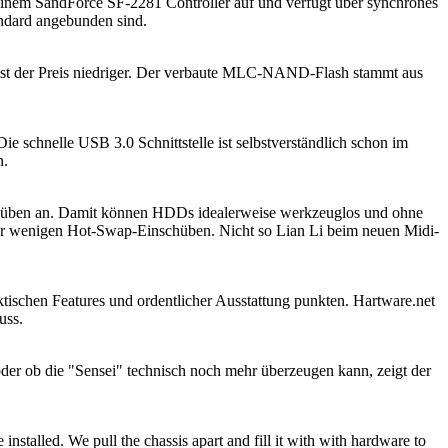
einem SandForce SF-2281 Controller auf und verfügt über synchrones
ndard angebunden sind.
r ist der Preis niedriger. Der verbaute MLC-NAND-Flash stammt aus
 schnelle USB 3.0 Schnittstelle ist selbstverständlich schon im
n.
schüben an. Damit können HDDs idealerweise werkzeuglos und ohne
oder wenigen Hot-Swap-Einschüben. Nicht so Lian Li beim neuen Midi-
tischen Features und ordentlicher Ausstattung punkten. Hartware.net
uss.
der ob die "Sensei" technisch noch mehr überzeugen kann, zeigt der
nstalled. We pull the chassis apart and fill it with with hardware to