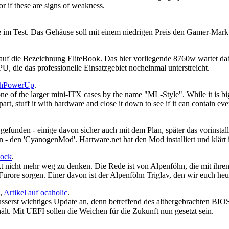
or if these are signs of weakness.
m Test. Das Gehäuse soll mit einem niedrigen Preis den Gamer-Markt 
f die Bezeichnung EliteBook. Das hier vorliegende 8760w wartet dab
ie das professionelle Einsatzgebiet nocheinmal unterstreicht.
chPowerUp
.
 of the larger mini-ITX cases by the name "ML-Style". While it is bigger
rt, stuff it with hardware and close it down to see if it can contain eve
unden - einige davon sicher auch mit dem Plan, später das vorinstall
n - den 'CyanogenMod'. Hartware.net hat den Mod installiert und klärt
lock
.
t nicht mehr weg zu denken. Die Rede ist von Alpenföhn, die mit ihre
urore sorgen. Einer davon ist der Alpenföhn Triglav, den wir euch heut
,
Artikel auf ocaholic
.
usserst wichtiges Update an, denn betreffend des althergebrachten BIOS 
lt. Mit UEFI sollen die Weichen für die Zukunft nun gesetzt sein.