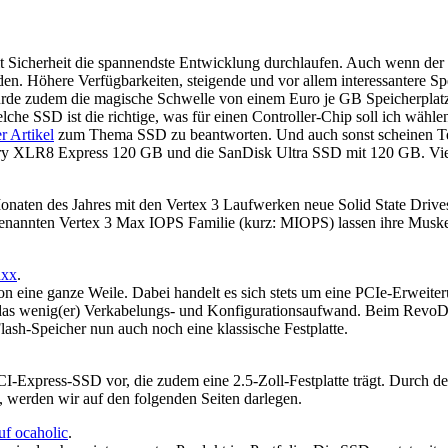
it Sicherheit die spannendste Entwicklung durchlaufen. Auch wenn der 
en. Höhere Verfügbarkeiten, steigende und vor allem interessantere Spe
rde zudem die magische Schwelle von einem Euro je GB Speicherplatz g
e SSD ist die richtige, was für einen Controller-Chip soll ich wähle
er Artikel
zum Thema SSD zu beantworten. Und auch sonst scheinen Te
y XLR8 Express 120 GB und die SanDisk Ultra SSD mit 120 GB. Vie
ten des Jahres mit den Vertex 3 Laufwerken neue Solid State Drives m
o genannten Vertex 3 Max IOPS Familie (kurz: MIOPS) lassen ihre Musk
uxx
.
eine ganze Weile. Dabei handelt es sich stets um eine PCIe-Erweiter
as wenig(er) Verkabelungs- und Konfigurationsaufwand. Beim RevoDri
ash-Speicher nun auch noch eine klassische Festplatte.
Express-SSD vor, die zudem eine 2.5-Zoll-Festplatte trägt. Durch den 
t, werden wir auf den folgenden Seiten darlegen.
f ocaholic
.