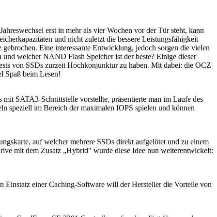
Jahreswechsel erst in mehr als vier Wochen vor der Tür steht, kann
icherkapazitäten und nicht zuletzt die bessere Leistungsfähigkeit
ebrochen. Eine interessante Entwicklung, jedoch sorgen die vielen
n und welcher NAND Flash Speicher ist der beste? Einige dieser
sts von SSDs zurzeit Hochkonjunktur zu haben. Mit dabei: die OCZ
l Spaß beim Lesen!
it SATA3-Schnittstelle vorstellte, präsentierte man im Laufe des
eln speziell im Bereich der maximalen IOPS spielen und können
ungskarte, auf welcher mehrere SSDs direkt aufgelötet und zu einem
ve mit dem Zusatz „Hybrid" wurde diese Idee nun weiterentwickelt:
Einstatz einer Caching-Software will der Hersteller die Vorteile von