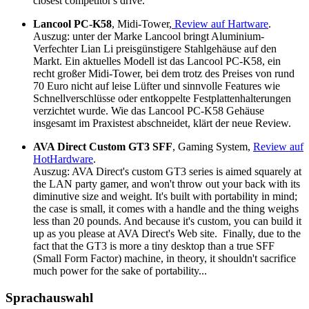
closest competitor's drive.
Lancool PC-K58
, Midi-Tower,
Review auf Hartware
.
Auszug: unter der Marke Lancool bringt Aluminium-
Verfechter Lian Li preisgünstigere Stahlgehäuse auf den
Markt. Ein aktuelles Modell ist das Lancool PC-K58, ein
recht großer Midi-Tower, bei dem trotz des Preises von rund
70 Euro nicht auf leise Lüfter und sinnvolle Features wie
Schnellverschlüsse oder entkoppelte Festplattenhalterungen
verzichtet wurde. Wie das Lancool PC-K58 Gehäuse
insgesamt im Praxistest abschneidet, klärt der neue Review.
AVA Direct Custom GT3 SFF
, Gaming System,
Review auf
HotHardware
.
Auszug: AVA Direct's custom GT3 series is aimed squarely at
the LAN party gamer, and won't throw out your back with its
diminutive size and weight. It's built with portability in mind;
the case is small, it comes with a handle and the thing weighs
less than 20 pounds. And because it's custom, you can build it
up as you please at AVA Direct's Web site. Finally, due to the
fact that the GT3 is more a tiny desktop than a true SFF
(Small Form Factor) machine, in theory, it shouldn't sacrifice
much power for the sake of portability...
Sprachauswahl