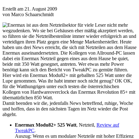
Erstellt am 21. August 2009
von Marco Schaarschmidt
Enermax ist aus dem Netzteilsektor für viele Leser nicht mehr
wegzudenken. Wo sie bei Gehäusen eher mäßig akzeptiert werden,
so führen sie die Netzteilbestenliste immer wieder erfolgreich an und
verteidigen ihren Platz gegen eine Menge Markenhersteller. Heute
haben uns drei News erreicht, die sich mit Netzteilen aus dem Hause
Enermax auseinandersetzten. Die Kollegen von Allround-PC lassen
dabei ein Enermax Netzteil gegen eines aus dem Hause be quiet,
beide mit 350 Watt gesegnet, antreten. Wer etwas mehr Power
benötigt kann sich den Bericht von TweakPC zu gemüte führen.
Hier wird ein Enermax Modu82+ mit geballten 525 Watt unter die
Lupe genommen. Was ihr habt immer noch nicht genug? OK OK,
für die Watthungrigen unter euch testen die österreichischen
Kollegen von Hardwareoverclock das Enermax Revolution 85+ mit
übernatürlichen 850 Watt.
Damit beenden wir die, jedenfalls News betreffend, ruhige, Woche
und hoffen, dass in den nächsten Tagen im Netz wieder die Post
abgeht.
Enermax Modu82+ 525 Watt
, Netzteil,
Review auf
TweakPC
.
Auszug: Wenn es um modulare Netzteile mit hoher Effizienz