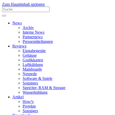
Zum Hauptinhalt springen
News
Archiv
Interne News
Partnernews
Pressemitteilungen
Reviews
Eingabegeräte
Gehäuse
Grafikkarten
Luftkühlung
Mainboards
Netzteile
Software & Spiele
Sonstiges
Speicher, RAM & Storage
Wasserkühlung
Artikel
How²s
Projekte
Sonstiges