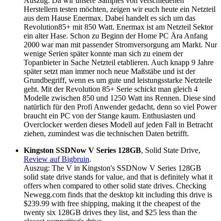
Auszug: Da wir unsere Samples von verschiedenen
Herstellern testen möchten, zeigen wir euch heute ein Netzteil
aus dem Hause Enermax. Dabei handelt es sich um das
Revolution85+ mit 850 Watt. Enermax ist am Netzteil Sektor
ein alter Hase. Schon zu Beginn der Home PC Ära Anfang
2000 war man mit passender Stromversorgung am Markt. Nur
wenige Serien später konnte man sich zu einem der
Topanbieter in Sache Netzteil etablieren. Auch knapp 9 Jahre
später setzt man immer noch neue Maßstäbe und ist der
Grundbegriff, wenn es um gute und leistungsstarke Netzteile
geht. Mit der Revolution 85+ Serie schickt man gleich 4
Modelle zwischen 850 und 1250 Watt ins Rennen. Diese sind
natürlich für den Profi Anwender gedacht, denn so viel Power
braucht ein PC von der Stange kaum. Enthusiasten und
Overclocker werden dieses Modell auf jeden Fall in Betracht
ziehen, zumindest was die technischen Daten betrifft.
Kingston SSDNow V Series 128GB
, Solid State Drive,
Review auf Bigbruin
.
Auszug: The V in Kingston's SSDNow V Series 128GB
solid state drive stands for value, and that is definitely what it
offers when compared to other solid state drives. Checking
Newegg.com finds that the desktop kit including this drive is
$239.99 with free shipping, making it the cheapest of the
twenty six 128GB drives they list, and $25 less than the