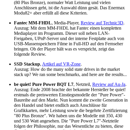
(80 Plus Bronze), normaler Watt Leistung und vielen
Anschlüssen geht, ist die Auswahl dünn gesät. Das Enermax
Modu82+ aber erfüllt all diese Kriterien.
Fantec MM-FHDL
, Media-Player,
Review auf Technic3D
.
Auszug: Mit dem MM-FHDL hat Fantec einen kompletten
Mediaplayer im Programm. Dieser soll neben LAN-
Freigaben, UPnP-Server und der interne Festplatte auch von
USB-Massenspeichern Filme in Full-HD auf den Fernseher
bringen. Ob der Player hält was es verspricht, zeigt das
folgende Review.
SSD Stackup
,
Artikel auf VR-Zone
.
Auszug: How do the many solid state drives in the market
stack up? We ran some benchmarks, and here are the results...
be quiet! Pure Power BQT L7
, Netzteil,
Review auf Au-Ja
.
Auszug: Ende 2008 brachte der bekannte Hersteller be quiet!
erstmals die preiswerten Einstiegsmodelle der "Pure Power"-
Baureihe auf den Markt. Nun kommt die zweite Generation in
den Handel und bietet endlich auch Anschlüsse für
Grafikkarten, mehr Leistung sowie die begehrte Zertifizierung
"80 Plus Bronze". Wir haben uns die Modelle mit 350, 430
und 530 Watt angesehen. Die "Pure Power L7"-Netzteile
folgen der Philosophie, nur das Wesentliche zu bieten, diese