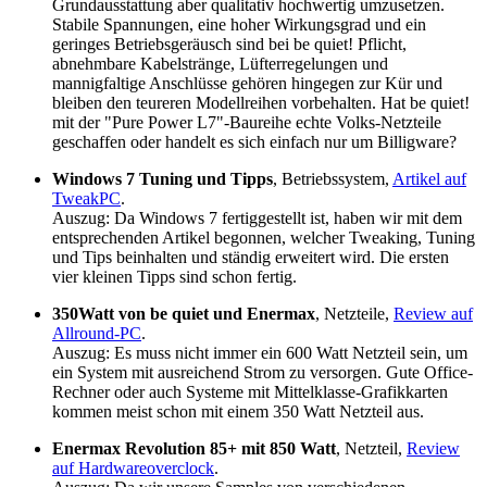
Grundausstattung aber qualitativ hochwertig umzusetzen.
Stabile Spannungen, eine hoher Wirkungsgrad und ein
geringes Betriebsgeräusch sind bei be quiet! Pflicht,
abnehmbare Kabelstränge, Lüfterregelungen und
mannigfaltige Anschlüsse gehören hingegen zur Kür und
bleiben den teureren Modellreihen vorbehalten. Hat be quiet!
mit der "Pure Power L7"-Baureihe echte Volks-Netzteile
geschaffen oder handelt es sich einfach nur um Billigware?
Windows 7 Tuning und Tipps
, Betriebssystem,
Artikel auf
TweakPC
.
Auszug: Da Windows 7 fertiggestellt ist, haben wir mit dem
entsprechenden Artikel begonnen, welcher Tweaking, Tuning
und Tips beinhalten und ständig erweitert wird. Die ersten
vier kleinen Tipps sind schon fertig.
350Watt von be quiet und Enermax
, Netzteile,
Review auf
Allround-PC
.
Auszug: Es muss nicht immer ein 600 Watt Netzteil sein, um
ein System mit ausreichend Strom zu versorgen. Gute Office-
Rechner oder auch Systeme mit Mittelklasse-Grafikkarten
kommen meist schon mit einem 350 Watt Netzteil aus.
Enermax Revolution 85+ mit 850 Watt
, Netzteil,
Review
auf Hardwareoverclock
.