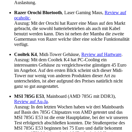
Auslastung.
Razer Orochi Bluetooth
, Laser Gaming Maus,
Review auf
ocaholic
.
Auszug: Mit der Orochi hat Razer eine Maus auf den Markt
gebracht, die sowohl batteriebetrieben als auch mit Kabel
benutzt werden kann. Dies ist neben der Mamba die zweite
Gamermaus von Razer welche über eine solche Funktionalität
verfügt.
Cooltek K4
, Midi-Tower Gehäuse,
Review auf Hartware
.
Auszug: Mit dem Cooltek K4 hat PC-Cooling ein
interessantes Gehäuse zu vergleichsweise günstigen 45 Euro
im Angebot. Auf den ersten Blick scheint sich dieser Midi-
Tower nur wenig von anderen Produkten dieser Art zu
unterscheiden, ist aber aufgrund des Preises natürlich nicht
ganz so gut ausgestattet.
MSI 785G E53
, Mainboard (AMD 785G mit DDR3),
Review auf Au-Ja
.
Auszug: In den letzten Wochen haben wir drei Mainboards
auf Basis des 785G Chipsatzes von AMD getestet und das
MSI 785G E53 ist die erste Hauptplatine, bei der wir unseren
Test erfolgreich abschließen konnten. Die Straßenpreise des
MSI 785G E53 beginnen bei 75 Euro und dafür bekommt