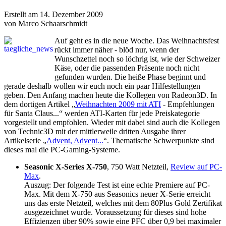
Erstellt am 14. Dezember 2009
von Marco Schaarschmidt
Auf geht es in die neue Woche. Das Weihnachtsfest
rückt immer näher - blöd nur, wenn der
Wunschzettel noch so löchrig ist, wie der Schweizer
Käse, oder die passenden Präsente noch nicht
gefunden wurden. Die heiße Phase beginnt und
gerade deshalb wollen wir euch noch ein paar Hilfestellungen
geben. Den Anfang machen heute die Kollegen von Radeon3D. In
dem dortigen Artikel „
Weihnachten 2009 mit ATI
- Empfehlungen
für Santa Claus...“ werden ATI-Karten für jede Preiskategorie
vorgestellt und empfohlen. Wieder mit dabei sind auch die Kollegen
von Technic3D mit der mittlerweile dritten Ausgabe ihrer
Artikelserie „
Advent, Advent...
“. Thematische Schwerpunkte sind
dieses mal die PC-Gaming-Systeme.
Seasonic X-Series X-750
, 750 Watt Netzteil,
Review auf PC-
Max
.
Auszug: Der folgende Test ist eine echte Premiere auf PC-
Max. Mit dem X-750 aus Seasonics neuer X-Serie erreicht
uns das erste Netzteil, welches mit dem 80Plus Gold Zertifikat
ausgezeichnet wurde. Voraussetzung für dieses sind hohe
Effizienzen über 90% sowie eine PFC über 0,9 bei maximaler