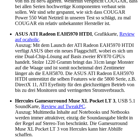
von bis zu 88% agieren. Weiterhin verspricht COUGAR, dass
bei allen Serien hochwertige Komponenten verbaut sein
sollen. Wir sind sehr gespannt, wie sich dass COUGAR
Power 550 Watt Netzteil in unseren Test so schlägt, zu mal
COUGAR ein relativ unbekannter Hersteller ist.
ASUS ATI Radeon EAH5970 HTDI
, Grafikkarte,
Review
auf ocaholic
.
Auszug: Mit dem Launch der ATI Radeon EAH5970 HTDI
verfügt ASUS über ein neues Flaggschiff, wobei es sich um
eine Dual-Chip-Lösung auf Basis zweier RV870 GPUs
handelt. Stolze 1220 Gramm bringt das 31cm lange Monster
auf die Waage und ist somit nocheinmal drei Zentimeter
länger als die EAH5870. Die ASUS ATI Radeon EAH5970
HTDI unterstützt die selben Features wie die 5800 Serie, z.B.
DirectX 11, ATI Eyefinity für den gleichzeitigen Betrieb von
bis zu drei Monitoren und verringerten Stromverbrauch.
Hercules Gamesurround Muse XL Pocket LT 3
, USB 5.1
SoundKarte,
Review auf TweakPC
.
Auszug: Multimedia Inhalte auf Notebooks und Netbooks
werden immer attraktiver, einzig die Soundausgabe bleibt in
der Regel auf Stereo-Ton beschränkt. Die Gamesurround
Muse XL Pocket LT 3 von Hercules kann hier Abhilfe
schaffen.