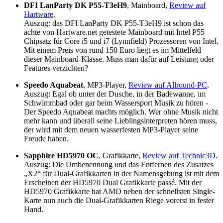
DFI LanParty DK P55-T3eH9
, Mainboard,
Review auf
Hartware
.
Auszug: das DFI LanParty DK P55-T3eH9 ist schon das
achte von Hartware.net getestete Mainboard mit Intel P55
Chipsatz für Core i5 und i7 (Lynnfield) Prozessoren von Intel.
Mit einem Preis von rund 150 Euro liegt es im Mittelfeld
dieser Mainboard-Klasse. Muss man dafür auf Leistung oder
Features verzichten?
Speedo Aquabeat
, MP3-Player,
Review auf Allround-PC
.
Auszug: Egal ob unter der Dusche, in der Badewanne, im
Schwimmbad oder gar beim Wassersport Musik zu hören -
Der Speedo Aquabeat machts möglich. Wer ohne Musik nicht
mehr kann und überall seine Lieblingsinterpreten hören muss,
der wird mit dem neuen wasserfesten MP3-Player seine
Freude haben.
Sapphire HD5970 OC
, Grafikkarte,
Review auf Technic3D
.
Auszug: Die Umbenennung und das Entfernen des Zusatzes
„X2“ für Dual-Grafikkarten in der Namensgebung ist mit dem
Erscheinen der HD5970 Dual Grafikkarte passé. Mit der
HD5970 Grafikkarte hat AMD neben der schnellsten Single-
Karte nun auch die Dual-Grafikkarten Riege vorerst in fester
Hand.