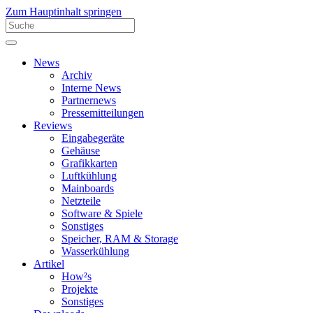
Zum Hauptinhalt springen
News
Archiv
Interne News
Partnernews
Pressemitteilungen
Reviews
Eingabegeräte
Gehäuse
Grafikkarten
Luftkühlung
Mainboards
Netzteile
Software & Spiele
Sonstiges
Speicher, RAM & Storage
Wasserkühlung
Artikel
How²s
Projekte
Sonstiges