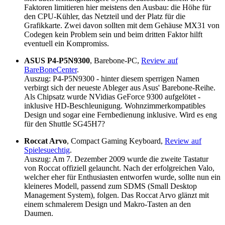
Faktoren limitieren hier meistens den Ausbau: die Höhe für
den CPU-Kühler, das Netzteil und der Platz für die
Grafikkarte. Zwei davon sollten mit dem Gehäuse MX31 von
Codegen kein Problem sein und beim dritten Faktor hilft
eventuell ein Kompromiss.
ASUS P4-P5N9300
, Barebone-PC,
Review auf
BareBoneCenter
.
Auszug: P4-P5N9300 - hinter diesem sperrigen Namen
verbirgt sich der neueste Ableger aus Asus' Barebone-Reihe.
Als Chipsatz wurde NVidias GeForce 9300 aufgelötet -
inklusive HD-Beschleunigung. Wohnzimmerkompatibles
Design und sogar eine Fernbedienung inklusive. Wird es eng
für den Shuttle SG45H7?
Roccat Arvo
, Compact Gaming Keyboard,
Review auf
Spielesuechtig
.
Auszug: Am 7. Dezember 2009 wurde die zweite Tastatur
von Roccat offiziell gelauncht. Nach der erfolgreichen Valo,
welcher eher für Enthusiasten entworfen wurde, sollte nun ein
kleineres Modell, passend zum SDMS (Small Desktop
Management System), folgen. Das Roccat Arvo glänzt mit
einem schmalerem Design und Makro-Tasten an den
Daumen.