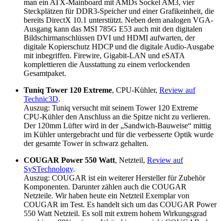
man ein ATX-Mainboard mit AMDs Sockel AM3, vier
Steckplätzen für DDR3-Speicher und einer Grafikeinheit, die
bereits DirectX 10.1 unterstützt. Neben dem analogen VGA-
Ausgang kann das MSI 785G E53 auch mit den digitalen
Bildschirmanschlüssen DVI und HDMI aufwarten, der
digitale Kopierschutz HDCP und die digitale Audio-Ausgabe
mit inbegriffen. Firewire, Gigabit-LAN und eSATA
komplettieren die Ausstattung zu einem verlockenden
Gesamtpaket.
Tuniq Tower 120 Extreme
, CPU-Kühler,
Review auf
Technic3D
.
Auszug: Tuniq versucht mit seinem Tower 120 Extreme
CPU-Kühler den Anschluss an die Spitze nicht zu verlieren.
Der 120mm Lüfter wird in der „Sandwich-Bauweise“ mittig
im Kühler untergebracht und für die verbesserte Optik wurde
der gesamte Tower in schwarz gehalten.
COUGAR Power 550 Watt
, Netzteil,
Review auf
SySTechnology
.
Auszug: COUGAR ist ein weiterer Hersteller für Zubehör
Komponenten. Darunter zählen auch die COUGAR
Netzteile. Wir haben heute ein Netzteil Exemplar von
COUGAR im Test. Es handelt sich um das COUGAR Power
550 Watt Netzteil. Es soll mit extrem hohem Wirkungsgrad