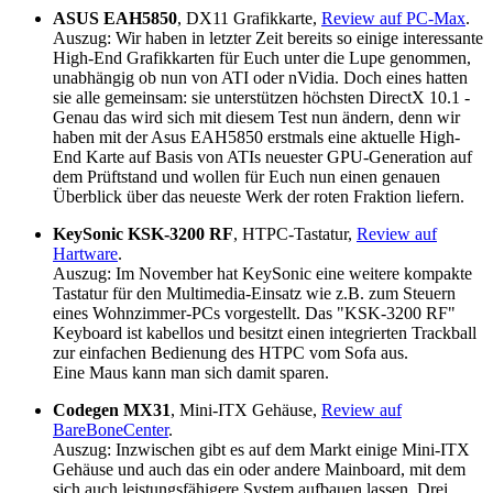
ASUS EAH5850
, DX11 Grafikkarte,
Review auf PC-Max
.
Auszug: Wir haben in letzter Zeit bereits so einige interessante
High-End Grafikkarten für Euch unter die Lupe genommen,
unabhängig ob nun von ATI oder nVidia. Doch eines hatten
sie alle gemeinsam: sie unterstützen höchsten DirectX 10.1 -
Genau das wird sich mit diesem Test nun ändern, denn wir
haben mit der Asus EAH5850 erstmals eine aktuelle High-
End Karte auf Basis von ATIs neuester GPU-Generation auf
dem Prüftstand und wollen für Euch nun einen genauen
Überblick über das neueste Werk der roten Fraktion liefern.
KeySonic KSK-3200 RF
, HTPC-Tastatur,
Review auf
Hartware
.
Auszug: Im November hat KeySonic eine weitere kompakte
Tastatur für den Multimedia-Einsatz wie z.B. zum Steuern
eines Wohnzimmer-PCs vorgestellt. Das "KSK-3200 RF"
Keyboard ist kabellos und besitzt einen integrierten Trackball
zur einfachen Bedienung des HTPC vom Sofa aus.
Eine Maus kann man sich damit sparen.
Codegen MX31
, Mini-ITX Gehäuse,
Review auf
BareBoneCenter
.
Auszug: Inzwischen gibt es auf dem Markt einige Mini-ITX
Gehäuse und auch das ein oder andere Mainboard, mit dem
sich auch leistungsfähigere System aufbauen lassen. Drei