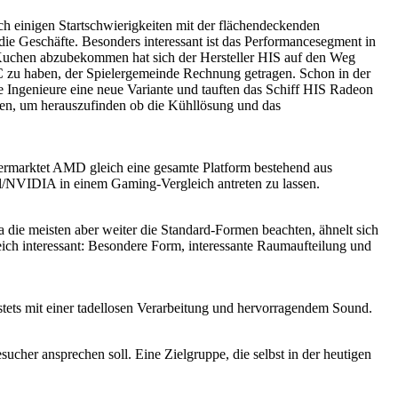
ch einigen Startschwierigkeiten mit der flächendeckenden
die Geschäfte. Besonders interessant ist das Performancesegment in
Kuchen abzubekommen hat sich der Hersteller HIS auf den Weg
PC zu haben, der Spielergemeinde Rechnung getragen. Schon in der
e Ingenieure eine neue Variante und tauften das Schiff HIS Radeon
ren, um herauszufinden ob die Kühllösung und das
ermarktet AMD gleich eine gesamte Platform bestehend aus
l/NVIDIA in einem Gaming-Vergleich antreten zu lassen.
die meisten aber weiter die Standard-Formen beachten, ähnelt sich
eich interessant: Besondere Form, interessante Raumaufteilung und
stets mit einer tadellosen Verarbeitung und hervorragendem Sound.
her ansprechen soll. Eine Zielgruppe, die selbst in der heutigen