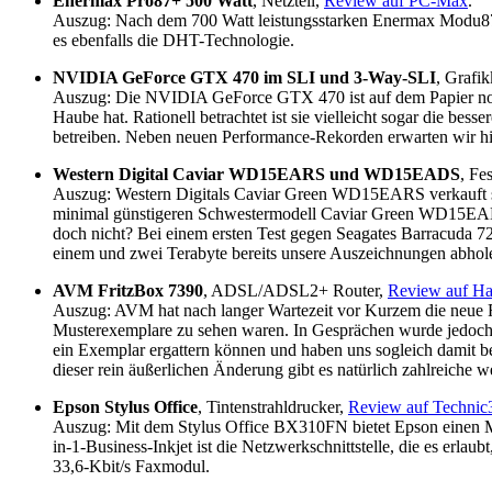
Enermax Pro87+ 500 Watt
, Netzteil,
Review auf PC-Max
.
Auszug: Nach dem 700 Watt leistungsstarken Enermax Modu87+ 
es ebenfalls die DHT-Technologie.
NVIDIA GeForce GTX 470 im SLI und 3-Way-SLI
, Grafi
Auszug: Die NVIDIA GeForce GTX 470 ist auf dem Papier noch
Haube hat. Rationell betrachtet ist sie vielleicht sogar die b
betreiben. Neben neuen Performance-Rekorden erwarten wir hie
Western Digital Caviar WD15EARS und WD15EADS
, Fe
Auszug: Western Digitals Caviar Green WD15EARS verkauft sich 
minimal günstigeren Schwestermodell Caviar Green WD15EADS 
doch nicht? Bei einem ersten Test gegen Seagates Barracud
einem und zwei Terabyte bereits unsere Auszeichnungen abhol
AVM FritzBox 7390
, ADSL/ADSL2+ Router,
Review auf H
Auszug: AVM hat nach langer Wartezeit vor Kurzem die neue F
Musterexemplare zu sehen waren. In Gesprächen wurde jedoch d
ein Exemplar ergattern können und haben uns sogleich damit be
dieser rein äußerlichen Änderung gibt es natürlich zahlreiche
Epson Stylus Office
, Tintenstrahldrucker,
Review auf Techni
Auszug: Mit dem Stylus Office BX310FN bietet Epson einen Mul
in-1-Business-Inkjet ist die Netzwerkschnittstelle, die es erla
33,6-Kbit/s Faxmodul.