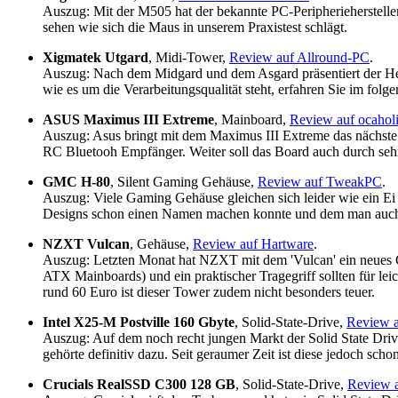
Auszug: Mit der M505 hat der bekannte PC-Peripherieherstelle
sehen wie sich die Maus in unserem Praxistest schlägt.
Xigmatek Utgard
, Midi-Tower,
Review auf Allround-PC
.
Auszug: Nach dem Midgard und dem Asgard präsentiert der He
wie es um die Verarbeitungsqualität steht, erfahren Sie im folge
ASUS Maximus III Extreme
, Mainboard,
Review auf ocahol
Auszug: Asus bringt mit dem Maximus III Extreme das nächste
RC Bluetooh Empfänger. Weiter soll das Board auch durch seh
GMC H-80
, Silent Gaming Gehäuse,
Review auf TweakPC
.
Auszug: Viele Gaming Gehäuse gleichen sich leider wie ein Ei
Designs schon einen Namen machen konnte und dem man auch 
NZXT Vulcan
, Gehäuse,
Review auf Hartware
.
Auszug: Letzten Monat hat NZXT mit dem 'Vulcan' ein neues Ge
ATX Mainboards) und ein praktischer Tragegriff sollten für lei
rund 60 Euro ist dieser Tower zudem nicht besonders teuer.
Intel X25-M Postville 160 Gbyte
, Solid-State-Drive,
Review 
Auszug: Auf dem noch recht jungen Markt der Solid State Driv
gehörte definitiv dazu. Seit geraumer Zeit ist diese jedoch sch
Crucials RealSSD C300 128 GB
, Solid-State-Drive,
Review a