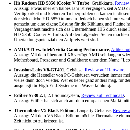
His Radeon HD 5850 iCooler V Turbo
, Grafikkarte,
Review
Auszug: Etwas über ein halbes Jahr ist vergangen, seit AMD di
Verfügbarkeit und kleineren Treiberproblemen kamen in diesem 
der sich etliche HD 5850 tummeln. Jedoch haben sich nur we
gemacht um eine eigene Lösung für die Kühlung und Platine he
Vergangenheit machte sich das Unternehmen HIS durch seine Ice
HD 5850 iCooler V Turbo. Auf den folgenden Seiten möchten w
Übertaktungspotenzial den Aufpreis wert sind.
AMD/ATI vs. Intel/Nvidia Gaming Performance
,
Artikel au
Auszug: Mit dem Phenom II X6 verfügt AMD seit langem wiede
Motherboard, Prozessor und Grafikkarte unter dem Name "Leo"
Invasion-Labs V8-GT401
, Gehäuse,
Review auf Hartware
.
Auszug: die Hersteller von PC-Gehäusen versuchen immer mehr,
vieles dann doch wieder. Wer es lieber ganz anders mag, für d
ausgelegt für High-End-Systeme mit Wasserkühlung.
Edifier S730 2.1
, 2.1 Soundsystem,
Review auf Technic3D
.
Auszug: Edifier hat sich auch auf dem europäischen Markt mitt
Thermaltake V5 Black Edition
, Lanparty Gehäuse,
Review 
Auszug: Mit dem V5 Black Edition möchte Thermaltake ein mode
Zeit nicht tot zu kriegen ist.