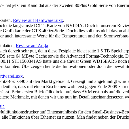
hat jetzt ein Kandidat aus der zweiten 80Plus Gold Serie von Enerm
kkarten,
Review auf HardwareLuxx
.
 die langsamste DX11-Karte von NVIDIA. Doch in unserem Review kon
essere Grafikkarte der GTX-400er-Serie. Doch dies soll uns nicht davon
r auch interessante Werte für die Temperaturen und den Stromverbrau
stplatten,
Review auf Au-ja
.
derzeit sehr gut, denn diese Festplatte bietet satte 1,5 TB Speicherpl
satte 64 MByte Cache sowie die Advanced Format-Technologie. Der Si
a 7200.11 ST31500341AS hatte uns die Caviar Green WD15EARS noch 
en konnten. Überzeugen heute die Innovationen oder doch die bewährt
ardwareLuxx
.
ritzBox 7390 auf den Markt gebracht. Gezeigt und angekündigt wurde d
eutlich, dass mit einem Erscheinen wohl erst gegen Ende 2009 zu rechn
fasst. Beim ersten Blick fällt direkt auf, dass AVM erstmals auf die v
 weitere Merkmale, mit denen wir uns nun im Detail auseinandersetzen w
c3D
.
tifunktionsdrucker auf Tintenstrahlbasis für den Small-Business-Bere
ubt, alle Funktionen über Ethernet zu nutzen. Man findet neben der Druc