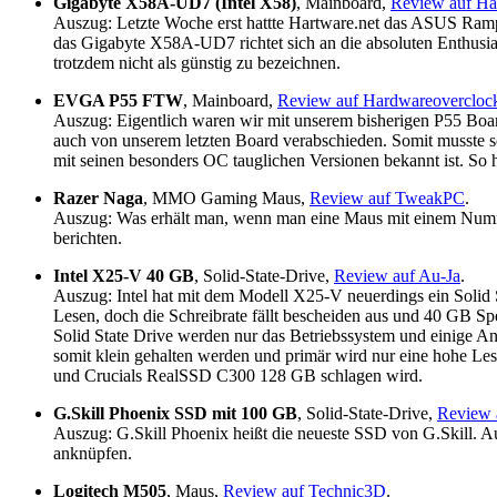
Gigabyte X58A-UD7 (Intel X58)
, Mainboard,
Review auf Ha
Auszug: Letzte Woche erst hattte Hartware.net das ASUS Rampa
das Gigabyte X58A-UD7 richtet sich an die absoluten Enthusia
trotzdem nicht als günstig zu bezeichnen.
EVGA P55 FTW
, Mainboard,
Review auf Hardwareovercloc
Auszug: Eigentlich waren wir mit unserem bisherigen P55 Board
auch von unserem letzten Board verabschieden. Somit musste sc
mit seinen besonders OC tauglichen Versionen bekannt ist. S
Razer Naga
, MMO Gaming Maus,
Review auf TweakPC
.
Auszug: Was erhält man, wenn man eine Maus mit einem Numme
berichten.
Intel X25-V 40 GB
, Solid-State-Drive,
Review auf Au-Ja
.
Auszug: Intel hat mit dem Modell X25-V neuerdings ein Solid 
Lesen, doch die Schreibrate fällt bescheiden aus und 40 GB Sp
Solid State Drive werden nur das Betriebssystem und einige An
somit klein gehalten werden und primär wird nur eine hohe Le
und Crucials RealSSD C300 128 GB schlagen wird.
G.Skill Phoenix SSD mit 100 GB
, Solid-State-Drive,
Review
Auszug: G.Skill Phoenix heißt die neueste SSD von G.Skill. Au
anknüpfen.
Logitech M505
, Maus,
Review auf Technic3D
.