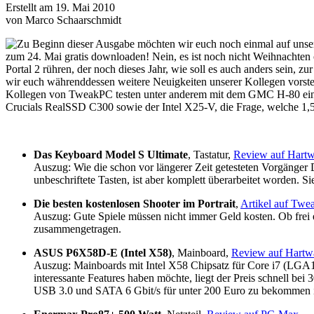
Erstellt am 19. Mai 2010
von Marco Schaarschmidt
Zu Beginn dieser Ausgabe möchten wir euch noch einmal auf uns
zum 24. Mai gratis downloaden! Nein, es ist noch nicht Weihnachten
Portal 2 rühren, der noch dieses Jahr, wie soll es auch anders sein,
wir euch währenddessen weitere Neuigkeiten unserer Kollegen vors
Kollegen von TweakPC testen unter anderem mit dem GMC H-80 ein Si
Crucials RealSSD C300 sowie der Intel X25-V, die Frage, welche 1
Das Keyboard Model S Ultimate
, Tastatur,
Review auf Hartw
Auszug: Wie die schon vor längerer Zeit getesteten Vorgänge
unbeschriftete Tasten, ist aber komplett überarbeitet worden.
Die besten kostenlosen Shooter im Portrait
,
Artikel auf Tw
Auszug: Gute Spiele müssen nicht immer Geld kosten. Ob frei e
zusammengetragen.
ASUS P6X58D-E (Intel X58)
, Mainboard,
Review auf Hartw
Auszug: Mainboards mit Intel X58 Chipsatz für Core i7 (LGA
interessante Features haben möchte, liegt der Preis schnell b
USB 3.0 und SATA 6 Gbit/s für unter 200 Euro zu bekommen i