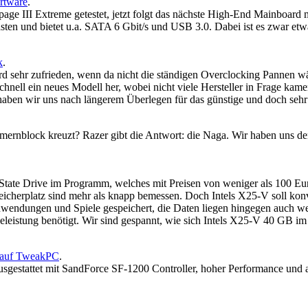
rtware
.
ge III Extreme getestet, jetzt folgt das nächste High-End Mainboard
sten und bietet u.a. SATA 6 Gbit/s und USB 3.0. Dabei ist es zwar etw
k
.
 sehr zufrieden, wenn da nicht die ständigen Overclocking Pannen wäre
hnell ein neues Modell her, wobei nicht viele Hersteller in Frage kam
o haben wir uns nach längerem Überlegen für das günstige und doch s
rnblock kreuzt? Razer gibt die Antwort: die Naga. Wir haben uns de
State Drive im Programm, welches mit Preisen von weniger als 100 Eur
eicherplatz sind mehr als knapp bemessen. Doch Intels X25-V soll konv
wendungen und Spiele gespeichert, die Daten liegen hingegen auch weit
seleistung benötigt. Wir sind gespannt, wie sich Intels X25-V 40 GB 
 auf TweakPC
.
sgestattet mit SandForce SF-1200 Controller, hoher Performance und at