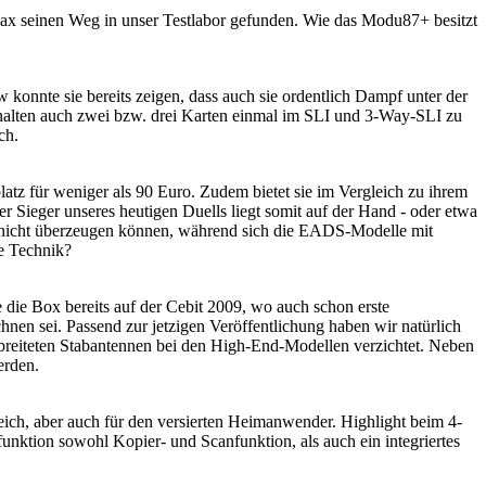
ax seinen Weg in unser Testlabor gefunden. Wie das Modu87+ besitzt
nte sie bereits zeigen, dass auch sie ordentlich Dampf unter der
 abhalten auch zwei bzw. drei Karten einmal im SLI und 3-Way-SLI zu
ch.
atz für weniger als 90 Euro. Zudem bietet sie im Vergleich zu ihrem
eger unseres heutigen Duells liegt somit auf der Hand - oder etwa
nicht überzeugen können, während sich die EADS-Modelle mit
e Technik?
ie Box bereits auf der Cebit 2009, wo auch schon erste
en sei. Passend zur jetzigen Veröffentlichung haben wir natürlich
erbreiteten Stabantennen bei den High-End-Modellen verzichtet. Neben
erden.
ich, aber auch für den versierten Heimanwender. Highlight beim 4-
kfunktion sowohl Kopier- und Scanfunktion, als auch ein integriertes