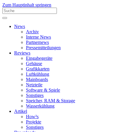
Zum Hauptinhalt springen
News
Archiv
Interne News
Partnernews
Pressemitteilungen
Reviews
Eingabegeräte
Gehäuse
Grafikkarten
Luftkühlung
Mainboards
Netzteile
Software & Spiele
Sonstiges
Speicher, RAM & Storage
Wasserkühlung
Artikel
How²s
Projekte
Sonstiges