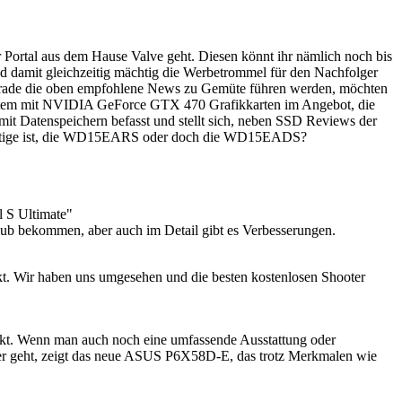
Portal aus dem Hause Valve geht. Diesen könnt ihr nämlich noch bis
d damit gleichzeitig mächtig die Werbetrommel für den Nachfolger
er gerade die oben empfohlene News zu Gemüte führen werden, möchten
System mit NVIDIA GeForce GTX 470 Grafikkarten im Angebot, die
t Datenspeichern befasst und stellt sich, neben SSD Reviews der
 richtige ist, die WD15EARS oder doch die WD15EADS?
l S Ultimate"
-Hub bekommen, aber auch im Detail gibt es Verbesserungen.
ekt. Wir haben uns umgesehen und die besten kostenlosen Shooter
rkt. Wenn man auch noch eine umfassende Ausstattung oder
tiger geht, zeigt das neue ASUS P6X58D-E, das trotz Merkmalen wie