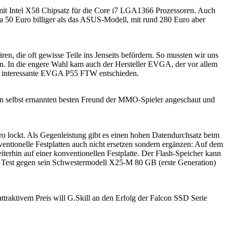
 mit Intel X58 Chipsatz für die Core i7 LGA1366 Prozessoren. Auch
a 50 Euro billiger als das ASUS-Modell, mit rund 280 Euro aber
n, die oft gewisse Teile ins Jenseits befördern. So mussten wir uns
en. In die engere Wahl kam auch der Hersteller EVGA, der vor allem
ehr interessante EVGA P55 FTW entschieden.
n selbst ernannten besten Freund der MMO-Spieler angeschaut und
o lockt. Als Gegenleistung gibt es einen hohen Datendurchsatz beim
entionelle Festplatten auch nicht ersetzen sondern ergänzen: Auf dem
erhin auf einer konventionellen Festplatte. Der Flash-Speicher kann
im Test gegen sein Schwestermodell X25-M 80 GB (erste Generation)
traktivem Preis will G.Skill an den Erfolg der Falcon SSD Serie