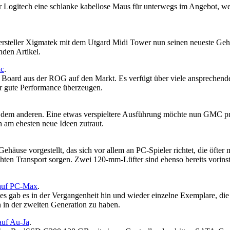
r Logitech eine schlanke kabellose Maus für unterwegs im Angebot, wel
rsteller Xigmatek mit dem Utgard Midi Tower nun seinen neueste Geh
nden Artikel.
ic
.
 Board aus der ROG auf den Markt. Es verfügt über viele ansprechen
r gute Performance überzeugen.
 dem anderen. Eine etwas verspieltere Ausführung möchte nun GMC präs
am ehesten neue Ideen zutraut.
häuse vorgestellt, das sich vor allem an PC-Spieler richtet, die öf
chten Transport sorgen. Zwei 120-mm-Lüfter sind ebenso bereits vorinst
auf PC-Max
.
es gab es in der Vergangenheit hin und wieder einzelne Exemplare, di
on in der zweiten Generation zu haben.
uf Au-Ja
.