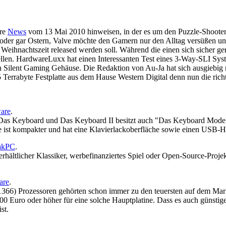
ere
News
vom 13 Mai 2010 hinweisen, in der es um den Puzzle-Shooter 
 oder gar Ostern, Valve möchte den Gamern nur den Alltag versüßen un
 zur Weihnachtszeit released werden soll. Während die einen sich sich
tellen. HardwareLuxx hat einen Interessanten Test eines 3-Way-SLI 
lent Gaming Gehäuse. Die Redaktion von Au-Ja hat sich ausgiebig mi
,5 Terrabyte Festplatte aus dem Hause Western Digital denn nun die
are
.
r Das Keyboard und Das Keyboard II besitzt auch "Das Keyboard Mode
 Sie ist kompakter und hat eine Klavierlackoberfläche sowie einen USB
eakPC
.
rhältlicher Klassiker, werbefinanziertes Spiel oder Open-Source-Proj
are
.
1366) Prozessoren gehörten schon immer zu den teuersten auf dem Ma
ei 300 Euro oder höher für eine solche Hauptplatine. Dass es auch güns
st.