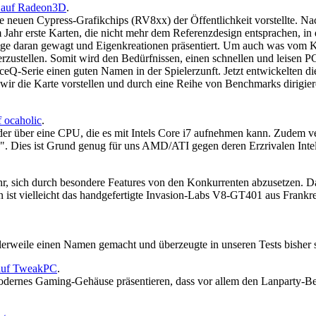
 auf Radeon3D
.
e neuen Cypress-Grafikchips (RV8xx) der Öffentlichkeit vorstellte. Na
Jahr erste Karten, die nicht mehr dem Referenzdesign entsprachen, in 
nige daran gewagt und Eigenkreationen präsentiert. Um auch was vom 
rzustellen. Somit wird den Bedürfnissen, einen schnellen und leisen 
Q-Serie einen guten Namen in der Spielerzunft. Jetzt entwickelten di
ir die Karte vorstellen und durch eine Reihe von Benchmarks dirigie
f ocaholic
.
r über eine CPU, die es mit Intels Core i7 aufnehmen kann. Zudem v
. Dies ist Grund genug für uns AMD/ATI gegen deren Erzrivalen Inte
 sich durch besondere Features von den Konkurrenten abzusetzen. Da 
en ist vielleicht das handgefertigte Invasion-Labs V8-GT401 aus Frankr
lerweile einen Namen gemacht und überzeugte in unseren Tests bisher 
auf TweakPC
.
rnes Gaming-Gehäuse präsentieren, dass vor allem den Lanparty-Besuc